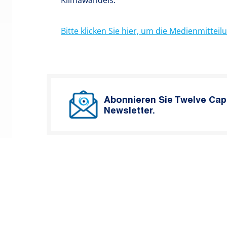
Klimawandels.
Bitte klicken Sie hier, um die Medienmitteil
Abonnieren Sie Twelve Cap
Newsletter.
Beitragsnavigation
Ältere Beiträge:
Twelve Capital erweitert seine