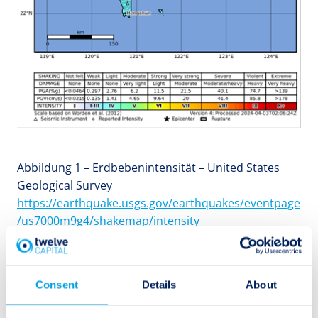
Abbildung 1 – Erdbebenintensität – United States
Geological Survey
https://earthquake.usgs.gov/earthquakes/eventpage
/us7000m9g4/shakemap/intensity
Die Schadensbewertung befindet sich noch in einem
frühen Stadium, es ist daher schwierig, die
Consent
Details
About
versicherten Schäden zu schätzen. Da der Markt für
Cat Bonds in dieser Region jedoch generell wenig