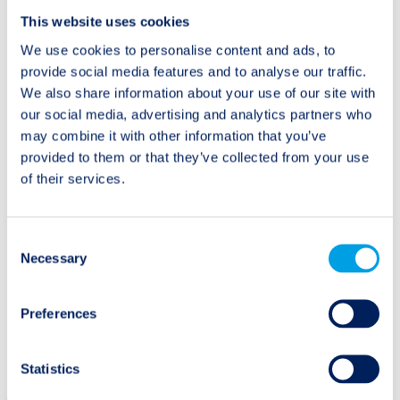
exponiert ist, erwarten wir keine sichtbaren
This website uses cookies
Auswirkungen auf den Markt. Erdbeben (und
We use cookies to personalise content and ads, to
Tsunamis) in Japan machen nur einen kleinen Teil
provide social media features and to analyse our traffic.
des Risikos auf dem Markt für Cat Bonds und im
We also share information about your use of our site with
Portfolio von Twelve Capital aus. Obwohl es in Japan
our social media, advertising and analytics partners who
zunächst eine Tsunami-Warnung gab, wurde diese
may combine it with other information that you’ve
schnell wieder aufgehoben. Es gibt jedoch eine kleine
provided to them or that they’ve collected from your use
Anzahl von weltweiten Multi-Peril Cat Bonds auf dem
of their services.
Markt, die aufgrund ihrer aggregierenden Struktur
eine gewisse Erosion erfahren könnten. Daher
Consent
werden wir die Auswirkungen auf diese Positionen
Necessary
Selection
weiter beobachten.
Preferences
Statistics