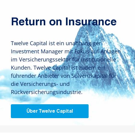
Return on Insurance
Twelve Capital ist ein unabhängiger
Investment Manager mit Fokus auf Anlagen
im Versicherungssektor für institutionelle
Kunden. Twelve Capital ist zudem ein
führender Anbieter von Solvenzkapital für
die Versicherungs- und
Rückversicherungsindustrie.
Über Twelve Capital