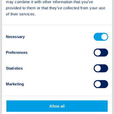
Ältere Beiträge:
Neuere Beiträge:
may combine it with other information that you’ve
Twelve Multi-Asset
Rückblick auf die
provided to them or that they’ve collected from your use
Ansatz – Video Teil 3
Hurrikansaison
of their services.
Consent
Necessary
Selection
Naturereignisse
Preferences
Erdbeben
Statistics
Überschwemmungen
Marketing
Hurrikane
Flächenbrände
Allow all