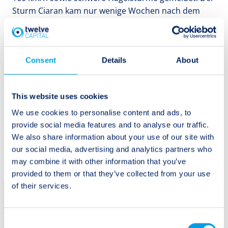
Sturm Ciaran kam nur wenige Wochen nach dem
Sturm Babet, der ebenfalls das Vereinigte Königreich
und Teile Nordeuropas heimsuchte.
Consent
Details
About
Twelve Capital beobachtet alle
Katastrophenereignisse genau und wird über
relevante neue Grossereignisse gesondert
This website uses cookies
informieren.
We use cookies to personalise content and ads, to
provide social media features and to analyse our traffic.
We also share information about your use of our site with
our social media, advertising and analytics partners who
may combine it with other information that you’ve
provided to them or that they’ve collected from your use
of their services.
Abonnieren Sie
Twelve Capitals
Abonnieren
Consent
Newsletter.