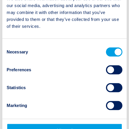
our social media, advertising and analytics partners who
may combine it with other information that you’ve
Beitragsnavigation
provided to them or that they’ve collected from your use
Ältere Beiträge:
Neuere Beiträge:
of their services.
Twelve Capital Event
Twelve Capital Event
Update
Update
Consent
Necessary
Selection
Preferences
Naturereignisse
Statistics
Erdbeben
Überschwemmungen
Marketing
Hurrikane