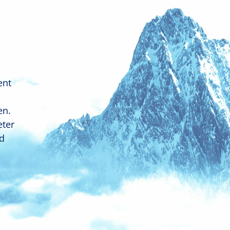
ent
en.
eter
nd