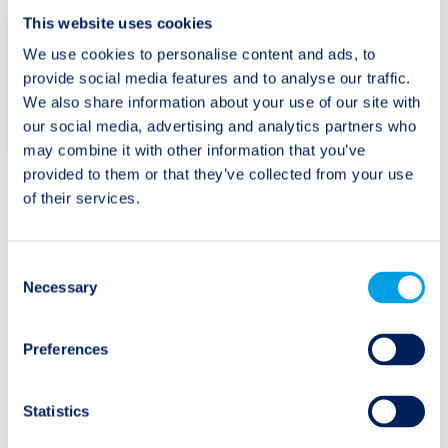
This website uses cookies
We use cookies to personalise content and ads, to
Abonnieren Sie
provide social media features and to analyse our traffic.
Twelve Capitals
Abonnieren
We also share information about your use of our site with
Newsletter.
our social media, advertising and analytics partners who
may combine it with other information that you’ve
provided to them or that they’ve collected from your use
of their services.
Consent
Beitragsnavigation
Necessary
Ältere Beiträge:
Neuere Beiträge:
Selection
Twelve Capital Event
Twelve Capital Event
Update
Update
Preferences
Statistics