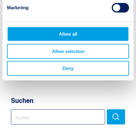
Naturereignisse
Marketing
Hurrikane
Allow all
Flächenbrände
Allow selection
Erdbeben
Deny
Überschwemmungen
Suchen
Search
for: