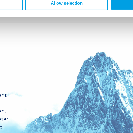
Allow selection
ent
en.
eter
nd