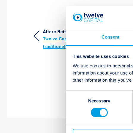
Beitragsnavigation
Ältere Beiträge:
Consent
Twelve Capitals Alternative zu
traditionellen Multi Asset-Anlagen
This website uses cookies
We use cookies to personalis
information about your use of
other information that you’ve
Consent
Necessary
Selection