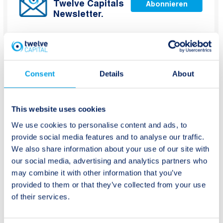
Twelve Capitals
Abonnieren
Newsletter.
Consent
Details
About
Beitragsnavigation
Ältere Beiträge:
Neuere Beiträge:
This website uses cookies
Twelve Capital Peak
The Future of ESG in
We use cookies to personalise content and ads, to
Peril Private ILS
ILS
provide social media features and to analyse our traffic.
Strategie
We also share information about your use of our site with
our social media, advertising and analytics partners who
may combine it with other information that you’ve
provided to them or that they’ve collected from your use
of their services.
Naturereignisse