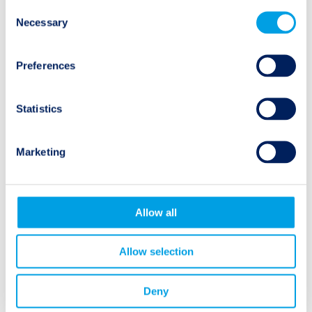
Consent
Erdbeben
Necessary
Selection
Überschwemmungen
Preferences
Hurrikane
Statistics
Flächenbrände
Marketing
Suchen
Allow all
Search
for:
Allow selection
Deny
Archiv