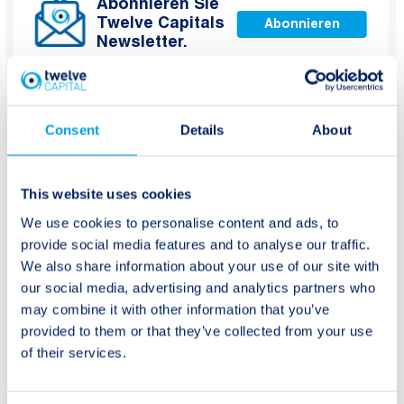
Abonnieren Sie
Twelve Capitals
Abonnieren
Newsletter.
Consent
Details
About
This website uses cookies
Beitragsnavigation
Ältere Beiträge:
Neuere Beiträge:
We use cookies to personalise content and ads, to
Update: Hurrikan Irma,
Urs Ramseier in CNBC
provide social media features and to analyse our traffic.
Karibik
We also share information about your use of our site with
our social media, advertising and analytics partners who
may combine it with other information that you’ve
provided to them or that they’ve collected from your use
of their services.
Naturereignisse